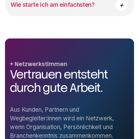
Business-Events, Teilnehmermanagement, Office-
+
Wie starte ich am einfachsten?
und Projektorganisation, Moderation, Social
Media, PR und Content-Planung.
Am besten per Mail, Telefon oder WhatsApp im
Kontaktbereich. So kann NEO Partners Anliegen,
Zielgruppe, Timing und passenden Einstieg direkt
persönlich klären.
Netzwerkstimmen
Vertrauen entsteht
durch gute Arbeit.
Aus Kunden, Partnern und
Wegbegleiter:innen wird ein Netzwerk,
wenn Organisation, Persönlichkeit und
Branchenkenntnis zusammenkommen.