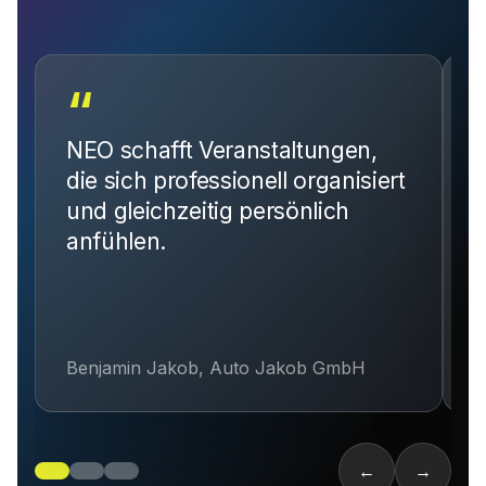
“
NEO schafft Veranstaltungen,
J
die sich professionell organisiert
und gleichzeitig persönlich
A
anfühlen.
D
Benjamin Jakob, Auto Jakob GmbH
S
←
→