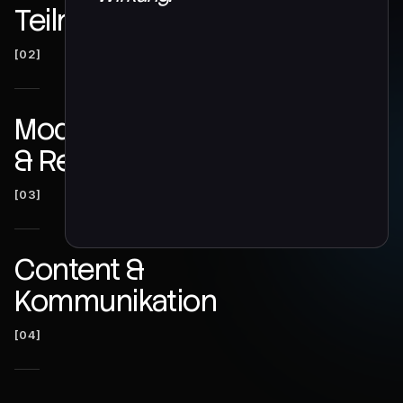
Teilnehmermanagement
[02]
Moderation
& Regie
[03]
Content &
Kommunikation
[04]